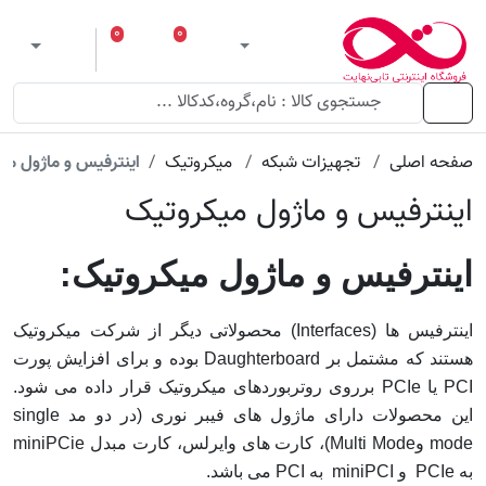
۰
۰
ورود
لیست مورد علاقه
سبد خرید
 theme
منو
صفحه اصلی
تجهیزات شبکه
میکروتیک
اینترفیس و ماژول می
اینترفیس و ماژول میکروتیک
اینترفیس و ماژول میکروتیک:
اینترفیس ها (Interfaces) محصولاتی دیگر از شرکت میکروتیک
هستند که مشتمل بر Daughterboard بوده و برای افزایش پورت
PCI یا PCIe برروی روتربوردهای میکروتیک قرار داده می شود.
این محصولات دارای ماژول های فیبر نوری (در دو مد single
mode وMulti Mode)، کارت های وایرلس، کارت مبدل miniPCie
به PCIe و miniPCI به PCI می باشد.