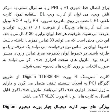
برای اتصال خط شهری
E1
یا
PRI
و یا سانترال سنتی به مرکز
تلفن ویپ، می توان از کارت ویپ
E1
استفاده نمود. کارت
تلفنی
E1
با نصب بر روی مادربرد سرور،
PRI
را به
VOIP
تبدیل
می کند. کارت های ویپ
E
، از ظرفیت ۱ تا ۱۶ پورت تولید و
عرضه می شوند. ظرفیت هر خط ایوان برابر با 30 کانال می باشد،
این بدین معنی است که می توانید 30 تماس همزمان داشته باشید.
خطوط ایوان بر اساس نوع درخواست می توانند یک طرفه و یا دو
طرفه باشند. در خطوط ایوان یکطرفه صرفا تماس ورودی میسر
خواهد بود. ماژول های سخت افزاری حذف اکو می توانند به
صورت انتخابی بر روی کارت های دیجیوم نصب شوند.
کارت استریسک
4
پورت
Digium 1TE436BF
از طریق
گذرگاه
PCI
به اسلات سیستم تلفنی متصل می گردد و دارای
ماژول سخت افزاری حذف اکو می باشد. ماژول حذف اکوی قابل
اتصال به کارت های ایوان 4 پورت
VPM128
می باشد.
ویژگی های مهم کارت دیجیتال چهار پورت دیجیوم
Digium