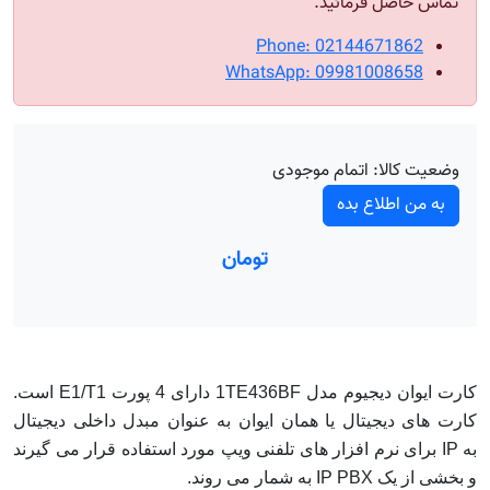
تماس حاصل فرمائید.
Phone: 02144671862
WhatsApp: 09981008658
وضعیت کالا:
اتمام موجودی
به من اطلاع بده
تومان
کارت ایوان دیجیوم مدل
1TE436BF
دارای 4 پورت
E1/T1
است.
کارت های دیجیتال یا همان ایوان به عنوان مبدل داخلی دیجیتال
به
IP
برای نرم افزار های تلفنی ویپ مورد استفاده قرار می گیرند
و بخشی از یک
IP PBX
به شمار می روند.