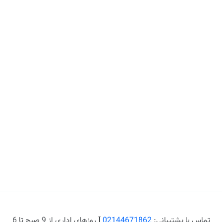
تماس با پشتیبانی:
02144671862
Ι
روزهای اداری از 9 صبح تا 6