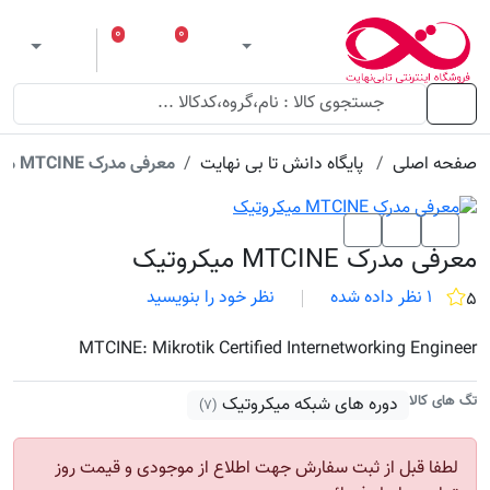
۰
۰
ورود
لیست مورد علاقه
سبد خرید
 theme
منو
صفحه اصلی
پایگاه دانش تا بی نهایت
معرفی مدرک MTCINE میکروتیک
معرفی مدرک MTCINE میکروتیک
۱ نظر داده شده
نظر خود را بنویسید
۵
MTCINE: Mikrotik Certified Internetworking Engineer
تگ های کالا
دوره های شبکه میکروتیک
(۷)
لطفا قبل از ثبت سفارش جهت اطلاع از موجودی و قیمت روز