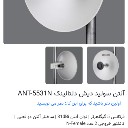
آنتن سولید دیش دلتالینک ANT-5531N
اولین نفر باشید که برای این کالا نظر می نویسید
فرکانس 5 گیگاهرتز | توان آنتن 31dBi | ساختار آنتن دو قطبی |
کانکتور خروجی 2 عدد N-Female