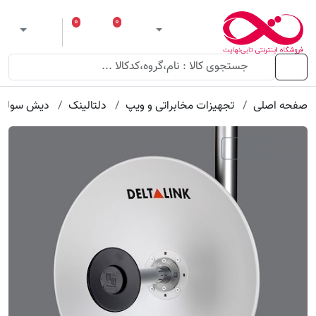
عنوان
مقدار
ویژگی
ویژگی
۰
۰
ورود
لیست مورد علاقه
سبد خرید
 theme
منو
صفحه اصلی
تجهیزات مخابراتی و ویپ
دلتالینک
دیش سولید 