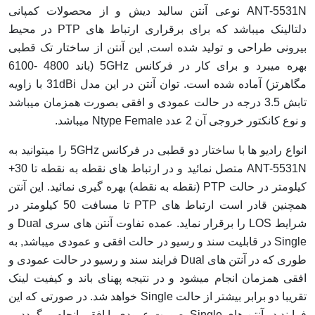
ANT-5531N نوعی آنتن سالید دیش و از محصولات کمپانی
دلتالینک میباشد که برای برقراری ارتباط های PTP در محیط
بیرونی طراحی و تولید شده است, این آنتن از ساختار تک قطبی
بهره میبرد و برای کار در فرکانس 5GHz (باند 4800 -6100
مگاهرتز) آماده شده است. توان آنتن در این مدل 31dBi با زاویه
تابش 3.5 درجه در حالت عمودی و افقی بصورت همزمان میباشد
و نوع کانکتور خروجی آن 2 عدد Ntype Female میباشد.
انواع رادیو ها با ساختار دو قطبی در فرکانس 5GHz را میتوانید به
ANT-5531N متصل نمائید و در ارتباط های نقطه به نقطه تا 30+
کیلومتر در حالت PTP (نقطه به نقطه) بهره گیری نمائید. این آنتن
همچنین قادر است ارتباط های PTP تا مسافت 50 کیلومتر در
شرایط LOS را برقرار نماید. عمده تفاوت آنتن های سری Dual و
Single در قابليت سند و رسيو در حالت افقى و عمودى میباشد, به
طوری که در آنتن های Dual فرایند سند و رسیو در حالت عمودی و
افقی همزمان انجام میشود و در نتيجه پهناى باند و کيفيت لينک
تقريبا دو برابر بيشتر از حالت Single خواهد شد. در صورتی که این
فرایند در آنتن های Single بصورت عمودی یا افقی انجام میگردد.