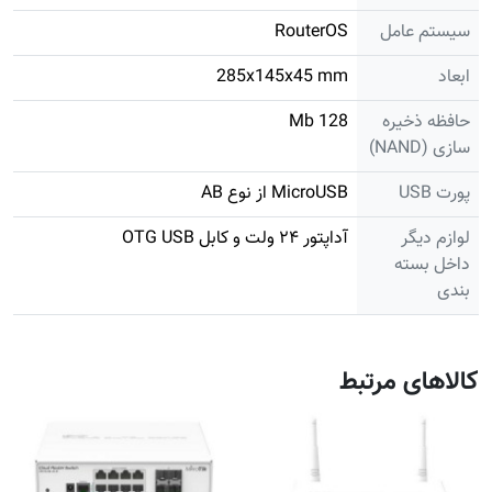
سیستم عامل
RouterOS
ابعاد
285x145x45 mm
حافظه ذخیره
128 Mb
سازی (NAND)
پورت USB
MicroUSB از نوع AB
لوازم دیگر
آداپتور ۲۴ ولت و کابل OTG USB
داخل بسته
بندی
کالاهای مرتبط